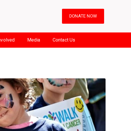
DONATE NOW
nvolved
Media
Contact Us