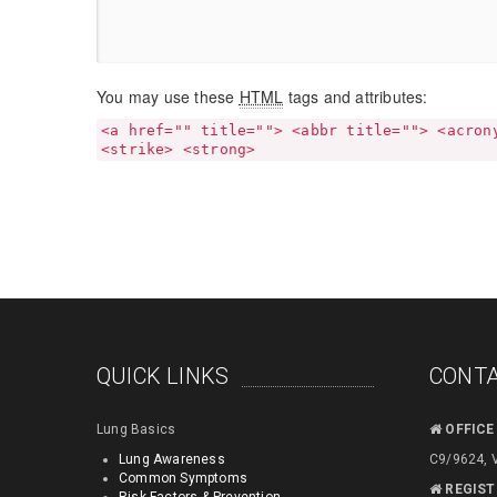
You may use these
HTML
tags and attributes:
<a href="" title=""> <abbr title=""> <acron
<strike> <strong>
QUICK LINKS
CONTA
Lung Basics
OFFICE
Lung Awareness
C9/9624, 
Common Symptoms
REGIST