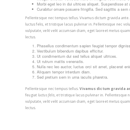
Morbi eget leo in dui ultrices aliquet. Suspendisse at a
Curabitur ornare posuere fringilla. Sed sagittis a sem 
Pellentesque nec tempus tellus. Vivamus dictum gravida ante. C
luctus felis, et tristique lacus pulvinar in. Pellentesque nec v
vulputate, velit velit accumsan diam, eget laoreet metus qua
lectus.
Phasellus condimentum sapien feugiat tempor dignis
Vestibulum bibendum dapibus efficitur.
Ut condimentum dui sed tellus aliquet ultrices.
Ut rutrum mattis venenatis.
Nulla nec leo auctor, luctus orci sit amet, placerat en
Aliquam tempor interdum diam.
Sed pretium sem in urna iaculis pharetra.
Pellentesque nec tempus tellus.
Vivamus dictum gravida a
feugiat
luctus felis
, et tristique lacus pulvinar in. Pellentesqu
vulputate, velit velit accumsan diam, eget laoreet metus quam
lectus.