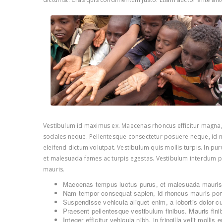
Vestibulum id maximus ex. Maecenas rhoncus efficitur magna, n
sodales neque. Pellentesque consectetur posuere neque, id ma
eleifend dictum volutpat. Vestibulum quis mollis turpis. In pur
et malesuada fames ac turpis egestas. Vestibulum interdum pell
mauris.
Maecenas tempus luctus purus, et malesuada mauris 
Nam tempor consequat sapien, id rhoncus mauris portt
Suspendisse vehicula aliquet enim, a lobortis dolor c
Praesent pellentesque vestibulum finibus. Mauris finibu
Integer efficitur vehicula nibh, in fringilla velit mollis e