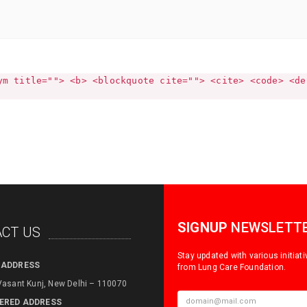
ym title=""> <b> <blockquote cite=""> <cite> <code> <de
SIGNUP
NEWSLETT
CT US
Stay updated with various initiat
 ADDRESS
from Lung Care Foundation.
Vasant Kunj, New Delhi – 110070
ERED ADDRESS