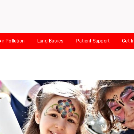
Air Pollution
Lung Basics
Patient Support
Get I