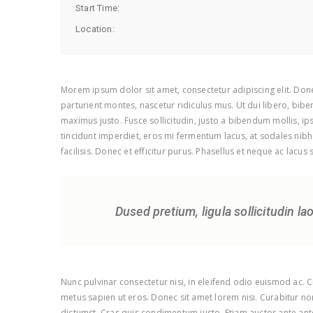
Start Time:
Location:
Morem ipsum dolor sit amet, consectetur adipiscing elit. Done
parturient montes, nascetur ridiculus mus. Ut dui libero, bibe
maximus justo. Fusce sollicitudin, justo a bibendum mollis, ip
tincidunt imperdiet, eros mi fermentum lacus, at sodales nibh 
facilisis. Donec et efficitur purus. Phasellus et neque ac lacus
Dused pretium, ligula sollicitudin la
Nunc pulvinar consectetur nisi, in eleifend odio euismod ac. 
metus sapien ut eros. Donec sit amet lorem nisi. Curabitur n
dictumst. Cras quis condimentum justo. Etiam auctor ante ante