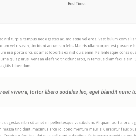
End Time:
c nisl turpis, tempus nec egestas ac, molestie vel eros. Vestibulum convallis
ndum vel risus in, tincidunt accumsan felis. Mauris ullamcorper est posuere he
sum nisi porta orci, sit amet lobortis ex nisl quis enim. Pellentesque consequa
urna quis purus. Aenean eleifend tincidunt eros, in tempus diam facilisis in.
 sagittis bibendum.
oreet viverra, tortor libero sodales leo, eget blandit nunc t
Cras egestas nibh sit amet mi pellentesque vestibulum. Aliquam porta, orci eg
on massa tincidunt, maximus arcu id, condimentum mauris. Curabitur faucibus 
. Curabitur facilisis, dui quis sollicitudin dapibus, felis massa gravida nun