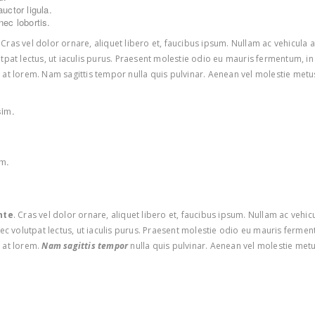
uctor ligula.
nec lobortis.
ras vel dolor ornare, aliquet libero et, faucibus ipsum. Nullam ac vehicula a
olutpat lectus, ut iaculis purus. Praesent molestie odio eu mauris fermentum, i
m at lorem. Nam sagittis tempor nulla quis pulvinar. Aenean vel molestie met
sim.
im.
nte
. Cras vel dolor ornare, aliquet libero et, faucibus ipsum. Nullam ac vehi
e nec volutpat lectus, ut iaculis purus. Praesent molestie odio eu mauris fermen
 at lorem.
Nam sagittis tempor
nulla quis pulvinar. Aenean vel molestie met