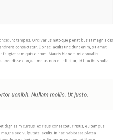
 tincidunt tempus. Orci varius natoque penatibus et magnis dis
ndrerit consectetur. Donec iaculis tincidunt enim, sit amet
t feugiat sem quis dictum. Mauris blandit, mi convallis
 Suspendisse congue metus non mi efficitur, id faucibus nulla
ortor ucnibh. Nullam mollis. Ut justo.
et dignissim cursus, ex risus consectetur risus, eu tempus
magna sed vulputate iaculis. In hac habitasse platea
c, bibendum pellentesque odio purus consequat libero.