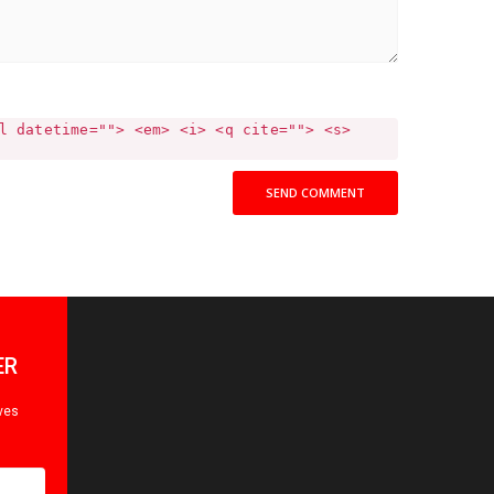
l datetime=""> <em> <i> <q cite=""> <s>
SEND COMMENT
ER
ives