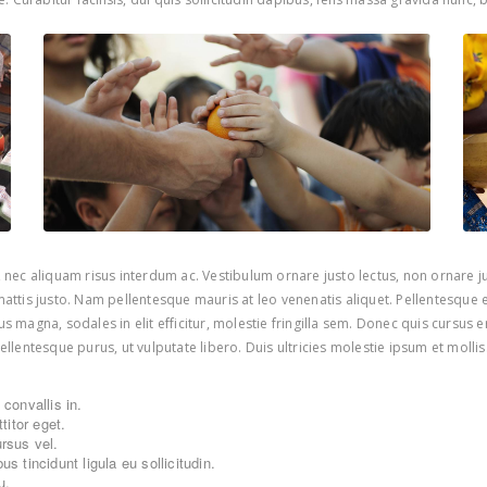
ec aliquam risus interdum ac. Vestibulum ornare justo lectus, non ornare jus
ttis justo. Nam pellentesque mauris at leo venenatis aliquet. Pellentesque 
us magna, sodales in elit efficitur, molestie fringilla sem. Donec quis cursus 
entesque purus, ut vulputate libero. Duis ultricies molestie ipsum et mollis. 
convallis in.
itor eget.
ursus vel.
s tincidunt ligula eu sollicitudin.
u.