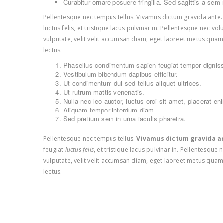
Curabitur ornare posuere fringilla. Sed sagittis a sem 
Pellentesque nec tempus tellus. Vivamus dictum gravida ante. C
luctus felis, et tristique lacus pulvinar in. Pellentesque nec v
vulputate, velit velit accumsan diam, eget laoreet metus qua
lectus.
Phasellus condimentum sapien feugiat tempor dignis
Vestibulum bibendum dapibus efficitur.
Ut condimentum dui sed tellus aliquet ultrices.
Ut rutrum mattis venenatis.
Nulla nec leo auctor, luctus orci sit amet, placerat en
Aliquam tempor interdum diam.
Sed pretium sem in urna iaculis pharetra.
Pellentesque nec tempus tellus.
Vivamus dictum gravida a
feugiat
luctus felis
, et tristique lacus pulvinar in. Pellentesqu
vulputate, velit velit accumsan diam, eget laoreet metus quam
lectus.