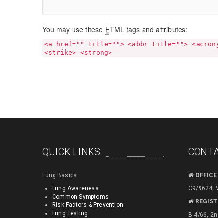
You may use these
HTML
tags and attributes:
<a href="" title=""> <abbr title=""> <acron
<strike> <strong>
QUICK LINKS
CONTA
Lung Basics
OFFICE
Lung Awareness
C9/9624, 
Common Symptoms
REGIST
Risk Factors & Prevention
Lung Testing
B-4/66, 2n