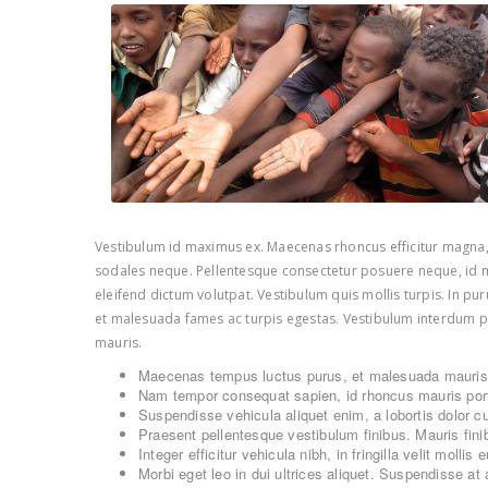
Vestibulum id maximus ex. Maecenas rhoncus efficitur magna, n
sodales neque. Pellentesque consectetur posuere neque, id ma
eleifend dictum volutpat. Vestibulum quis mollis turpis. In pur
et malesuada fames ac turpis egestas. Vestibulum interdum pell
mauris.
Maecenas tempus luctus purus, et malesuada mauris 
Nam tempor consequat sapien, id rhoncus mauris portt
Suspendisse vehicula aliquet enim, a lobortis dolor c
Praesent pellentesque vestibulum finibus. Mauris finibu
Integer efficitur vehicula nibh, in fringilla velit mollis e
Morbi eget leo in dui ultrices aliquet. Suspendisse at a