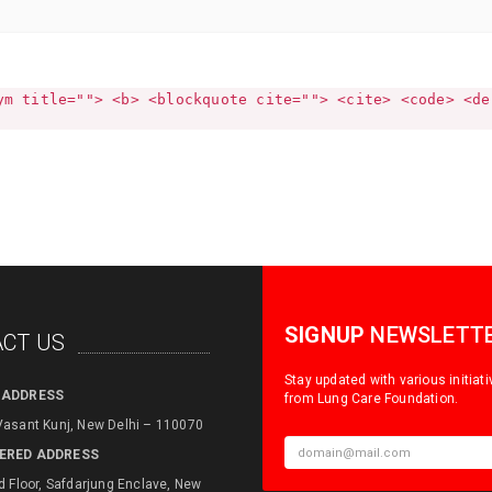
ym title=""> <b> <blockquote cite=""> <cite> <code> <de
SIGNUP
NEWSLETT
CT US
Stay updated with various initiat
 ADDRESS
from Lung Care Foundation.
Vasant Kunj, New Delhi – 110070
ERED ADDRESS
d Floor, Safdarjung Enclave, New