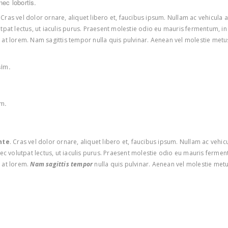
nec lobortis.
ras vel dolor ornare, aliquet libero et, faucibus ipsum. Nullam ac vehicula a
olutpat lectus, ut iaculis purus. Praesent molestie odio eu mauris fermentum, i
m at lorem. Nam sagittis tempor nulla quis pulvinar. Aenean vel molestie met
sim.
im.
nte
. Cras vel dolor ornare, aliquet libero et, faucibus ipsum. Nullam ac vehi
e nec volutpat lectus, ut iaculis purus. Praesent molestie odio eu mauris fermen
 at lorem.
Nam sagittis tempor
nulla quis pulvinar. Aenean vel molestie met