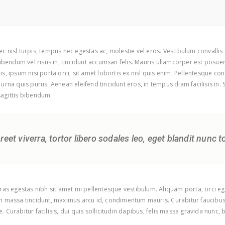
c nisl turpis, tempus nec egestas ac, molestie vel eros. Vestibulum convalli
bibendum vel risus in, tincidunt accumsan felis. Mauris ullamcorper est posuer
s, ipsum nisi porta orci, sit amet lobortis ex nisl quis enim. Pellentesque co
urna quis purus. Aenean eleifend tincidunt eros, in tempus diam facilisis in.
 sagittis bibendum.
oreet viverra, tortor libero sodales leo, eget blandit nunc t
Cras egestas nibh sit amet mi pellentesque vestibulum. Aliquam porta, orci eg
on massa tincidunt, maximus arcu id, condimentum mauris. Curabitur faucibus 
. Curabitur facilisis, dui quis sollicitudin dapibus, felis massa gravida nun