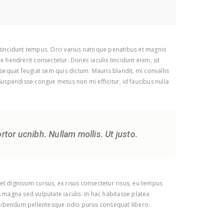
s tincidunt tempus. Orci varius natoque penatibus et magnis
e hendrerit consectetur. Donec iaculis tincidunt enim, sit
nsequat feugiat sem quis dictum. Mauris blandit, mi convallis
 Suspendisse congue metus non mi efficitur, id faucibus nulla
ortor ucnibh. Nullam mollis. Ut justo.
et dignissim cursus, ex risus consectetur risus, eu tempus
magna sed vulputate iaculis. In hac habitasse platea
c, bibendum pellentesque odio purus consequat libero.