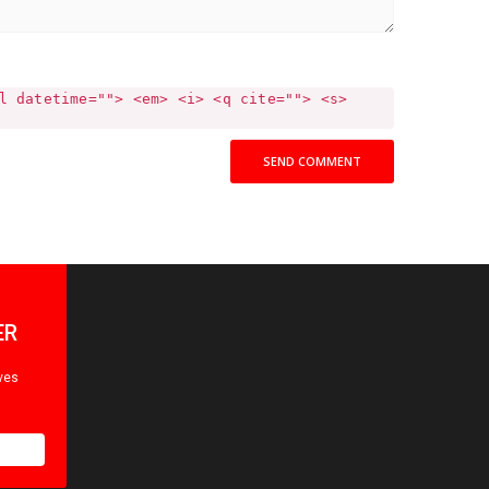
l datetime=""> <em> <i> <q cite=""> <s>
SEND COMMENT
ER
ives