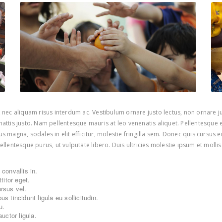
ec aliquam risus interdum ac. Vestibulum ornare justo lectus, non ornare jus
ttis justo. Nam pellentesque mauris at leo venenatis aliquet. Pellentesque 
us magna, sodales in elit efficitur, molestie fringilla sem. Donec quis cursus 
entesque purus, ut vulputate libero. Duis ultricies molestie ipsum et mollis. 
convallis in.
itor eget.
ursus vel.
s tincidunt ligula eu sollicitudin.
u.
uctor ligula.