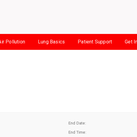
Air Pollution
Lung Basics
Patient Support
Get I
End Date:
End Time: