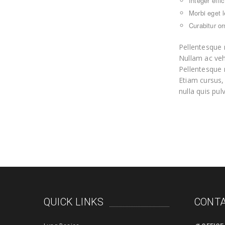
Integer effic
Morbi eget l
Curabitur or
Pellentesque 
Nullam ac veh
Pellentesque 
Etiam cursus,
nulla quis pu
QUICK LINKS
CONTA