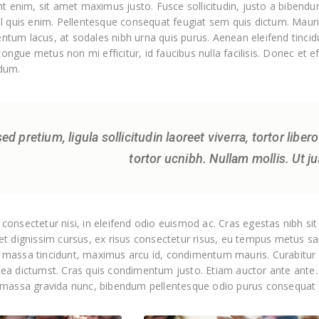
unt enim, sit amet maximus justo. Fusce sollicitudin, justo a bibendu
sl quis enim. Pellentesque consequat feugiat sem quis dictum. Mauris
tum lacus, at sodales nibh urna quis purus. Aenean eleifend tincidun
ngue metus non mi efficitur, id faucibus nulla facilisis. Donec et ef
ndum.
ed pretium, ligula sollicitudin laoreet viverra, tortor libe
tortor ucnibh. Nullam mollis. Ut ju
 consectetur nisi, in eleifend odio euismod ac. Cras egestas nibh s
get dignissim cursus, ex risus consectetur risus, eu tempus metus sa
 massa tincidunt, maximus arcu id, condimentum mauris. Curabitur f
ea dictumst. Cras quis condimentum justo. Etiam auctor ante ante. Cur
s massa gravida nunc, bibendum pellentesque odio purus consequat l