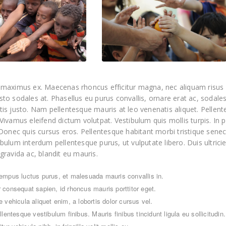
 maximus ex. Maecenas rhoncus efficitur magna, nec aliquam risus i
sto sodales at. Phasellus eu purus convallis, ornare erat ac, sodal
tis justo. Nam pellentesque mauris at leo venenatis aliquet. Pellen
Vivamus eleifend dictum volutpat. Vestibulum quis mollis turpis. In p
. Donec quis cursus eros. Pellentesque habitant morbi tristique sen
bulum interdum pellentesque purus, ut vulputate libero. Duis ultricie
gravida ac, blandit eu mauris.
mpus luctus purus, et malesuada mauris convallis in.
consequat sapien, id rhoncus mauris porttitor eget.
vehicula aliquet enim, a lobortis dolor cursus vel.
lentesque vestibulum finibus. Mauris finibus tincidunt ligula eu sollicitudin.