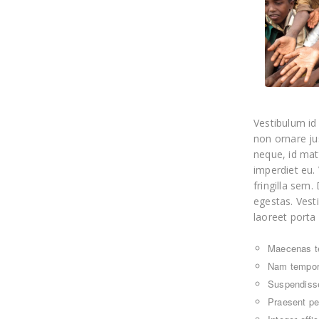
Vestibulum id
non ornare ju
neque, id mat
imperdiet eu. 
fringilla sem
egestas. Vesti
laoreet porta 
Maecenas te
Nam tempor 
Suspendisse 
Praesent pel