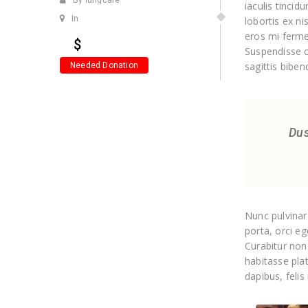
By lungcare
iaculis tincid
In
lobortis ex ni
eros mi fermen
$
Suspendisse co
sagittis bibe
Needed Donation
Dus
Nunc pulvinar
porta, orci e
Curabitur non
habitasse plat
dapibus, feli