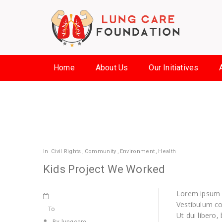
Home
About Us
Our Initiatives
In
Civil Rights
,
Community
,
Environment
,
Health
Kids Project We Worked
Lorem ipsum d
Vestibulum co
To
Ut dui libero