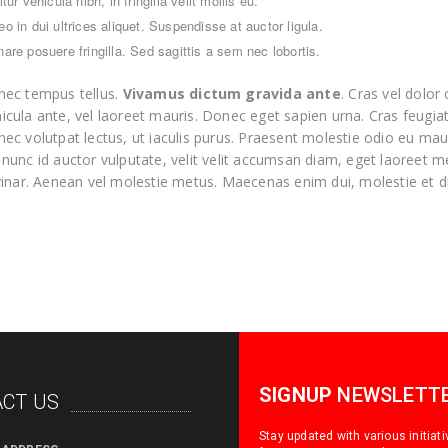
itur vehicula nibh, in fringilla velit mollis eu.
eo in dui ultrices aliquet. Suspendisse at auctor ligula.
nare posuere fringilla. Sed sagittis a sem nec lobortis.
nec tempus tellus.
Vivamus dictum gravida ante
. Cras vel dolor 
icula ante, vel laoreet mauris. Donec eget sapien urna. Cras feugia
nec volutpat lectus, ut iaculis purus. Praesent molestie odio eu mau
 nunc id auctor vulputate, velit velit accumsan diam, eget laoreet 
lvinar. Aenean vel molestie metus. Maecenas enim dui, molestie et d
SIGNUP
NEWSLETT
CT US
Stay updated with various initiat