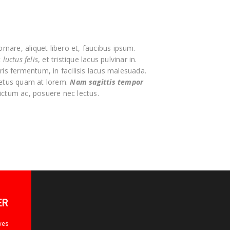
ornare, aliquet libero et, faucibus ipsum.
t
luctus felis
, et tristique lacus pulvinar in.
ris fermentum, in facilisis lacus malesuada.
metus quam at lorem.
Nam sagittis tempor
ictum ac, posuere nec lectus.
ER
ives