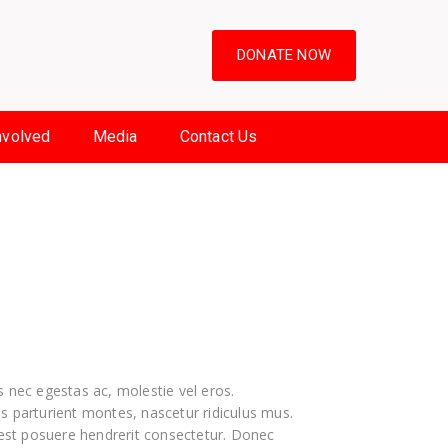
DONATE NOW
nvolved
Media
Contact Us
s nec egestas ac, molestie vel eros.
s parturient montes, nascetur ridiculus mus.
r est posuere hendrerit consectetur. Donec