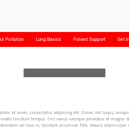
Air Pollution
Lung Basics
Patient Support
Get I
olor sit amet, consectetur adipiscing elit. Donec nisl turpis, tempu
nvallis tincidunt tempus. Orci varius natoque penatibus et magnis di
, bibendum vel risus in, tincidunt accumsan felis. Mauris ullamcorpe