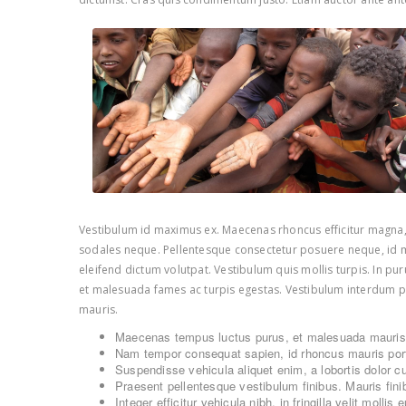
Vestibulum id maximus ex. Maecenas rhoncus efficitur magna, n
sodales neque. Pellentesque consectetur posuere neque, id ma
eleifend dictum volutpat. Vestibulum quis mollis turpis. In pur
et malesuada fames ac turpis egestas. Vestibulum interdum pell
mauris.
Maecenas tempus luctus purus, et malesuada mauris 
Nam tempor consequat sapien, id rhoncus mauris portt
Suspendisse vehicula aliquet enim, a lobortis dolor c
Praesent pellentesque vestibulum finibus. Mauris finibu
Integer efficitur vehicula nibh, in fringilla velit mollis e