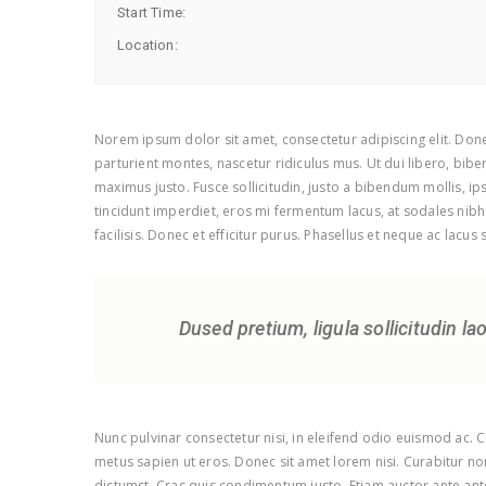
Start Time:
Location:
Norem ipsum dolor sit amet, consectetur adipiscing elit. Done
parturient montes, nascetur ridiculus mus. Ut dui libero, bibe
maximus justo. Fusce sollicitudin, justo a bibendum mollis, ip
tincidunt imperdiet, eros mi fermentum lacus, at sodales nibh 
facilisis. Donec et efficitur purus. Phasellus et neque ac lacus
Dused pretium, ligula sollicitudin la
Nunc pulvinar consectetur nisi, in eleifend odio euismod ac. 
metus sapien ut eros. Donec sit amet lorem nisi. Curabitur n
dictumst. Cras quis condimentum justo. Etiam auctor ante ante