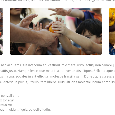
ec aliquam risus interdum ac. Vestibulum ornare justo lectus, non ornare jus
ttis justo. Nam pellentesque mauris at leo venenatis aliquet. Pellentesque 
us magna, sodales in elit efficitur, molestie fringilla sem. Donec quis cursus 
entesque purus, ut vulputate libero. Duis ultricies molestie ipsum et mollis. 
convallis in.
itor eget.
ursus vel.
s tincidunt ligula eu sollicitudin.
u.