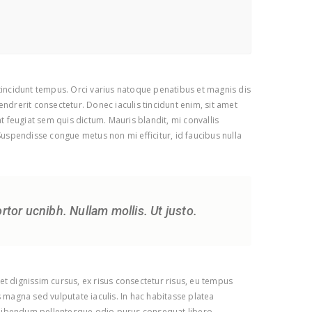
 tincidunt tempus. Orci varius natoque penatibus et magnis dis
ndrerit consectetur. Donec iaculis tincidunt enim, sit amet
t feugiat sem quis dictum. Mauris blandit, mi convallis
 Suspendisse congue metus non mi efficitur, id faucibus nulla
ortor ucnibh. Nullam mollis. Ut justo.
et dignissim cursus, ex risus consectetur risus, eu tempus
magna sed vulputate iaculis. In hac habitasse platea
c, bibendum pellentesque odio purus consequat libero.