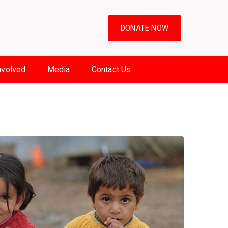
DONATE NOW
nvolved
Media
Contact Us