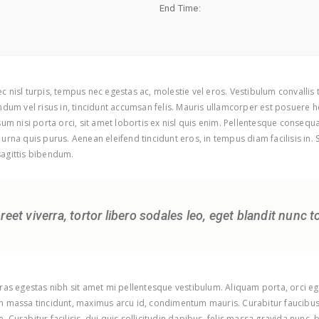
End Time:
c nisl turpis, tempus nec egestas ac, molestie vel eros. Vestibulum convallis
ndum vel risus in, tincidunt accumsan felis. Mauris ullamcorper est posuere he
sum nisi porta orci, sit amet lobortis ex nisl quis enim. Pellentesque consequa
urna quis purus. Aenean eleifend tincidunt eros, in tempus diam facilisis in.
 sagittis bibendum.
oreet viverra, tortor libero sodales leo, eget blandit nunc t
Cras egestas nibh sit amet mi pellentesque vestibulum. Aliquam porta, orci eg
on massa tincidunt, maximus arcu id, condimentum mauris. Curabitur faucibus 
. Curabitur facilisis, dui quis sollicitudin dapibus, felis massa gravida nun