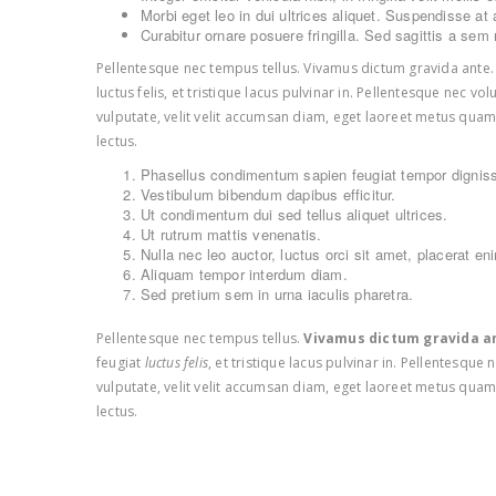
Morbi eget leo in dui ultrices aliquet. Suspendisse at a
Curabitur ornare posuere fringilla. Sed sagittis a sem 
Pellentesque nec tempus tellus. Vivamus dictum gravida ante. C
luctus felis, et tristique lacus pulvinar in. Pellentesque nec v
vulputate, velit velit accumsan diam, eget laoreet metus qua
lectus.
Phasellus condimentum sapien feugiat tempor dignis
Vestibulum bibendum dapibus efficitur.
Ut condimentum dui sed tellus aliquet ultrices.
Ut rutrum mattis venenatis.
Nulla nec leo auctor, luctus orci sit amet, placerat en
Aliquam tempor interdum diam.
Sed pretium sem in urna iaculis pharetra.
Pellentesque nec tempus tellus.
Vivamus dictum gravida a
feugiat
luctus felis
, et tristique lacus pulvinar in. Pellentesqu
vulputate, velit velit accumsan diam, eget laoreet metus quam
lectus.