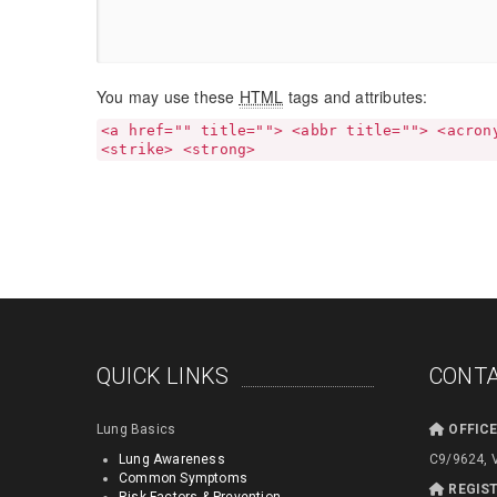
You may use these
HTML
tags and attributes:
<a href="" title=""> <abbr title=""> <acron
<strike> <strong>
QUICK LINKS
CONTA
Lung Basics
OFFIC
Lung Awareness
C9/9624, 
Common Symptoms
REGIS