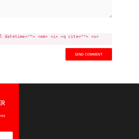
l datetime=""> <em> <i> <q cite=""> <s>
SEND COMMENT
ER
ives