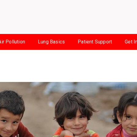
Air Pollution
Lung Basics
Patient Support
Get I