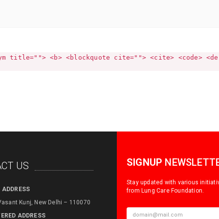
ym title=""> <b> <blockquote cite=""> <cite> <code> <de
SIGNUP
NEWSLETT
CT US
Stay updated with various initiat
E ADDRESS
from Lung Care Foundation.
Vasant Kunj, New Delhi – 110070
TERED ADDRESS