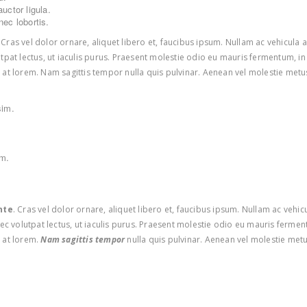
uctor ligula.
nec lobortis.
ras vel dolor ornare, aliquet libero et, faucibus ipsum. Nullam ac vehicula a
olutpat lectus, ut iaculis purus. Praesent molestie odio eu mauris fermentum, i
m at lorem. Nam sagittis tempor nulla quis pulvinar. Aenean vel molestie met
sim.
im.
nte
. Cras vel dolor ornare, aliquet libero et, faucibus ipsum. Nullam ac vehi
e nec volutpat lectus, ut iaculis purus. Praesent molestie odio eu mauris fermen
 at lorem.
Nam sagittis tempor
nulla quis pulvinar. Aenean vel molestie met