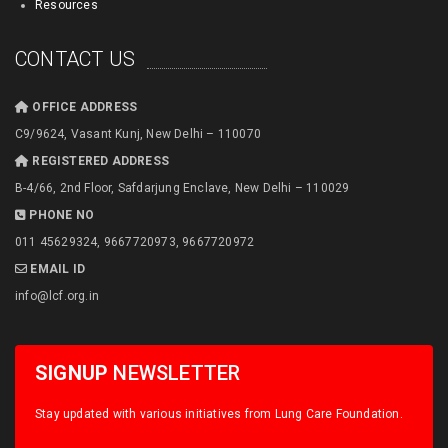
Resources
CONTACT US
OFFICE ADDRESS
C9/9624, Vasant Kunj, New Delhi – 110070
REGISTERED ADDRESS
B-4/66, 2nd Floor, Safdarjung Enclave, New Delhi – 110029
PHONE NO
011 45629324, 9667720973, 9667720972
EMAIL ID
info@lcf.org.in
SIGNUP
NEWSLETTER
Stay updated with various initiatives from Lung Care Foundation.