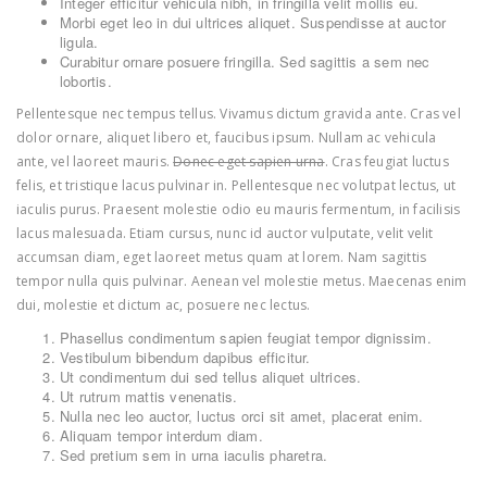
Integer efficitur vehicula nibh, in fringilla velit mollis eu.
Morbi eget leo in dui ultrices aliquet. Suspendisse at auctor
ligula.
Curabitur ornare posuere fringilla. Sed sagittis a sem nec
lobortis.
Pellentesque nec tempus tellus. Vivamus dictum gravida ante. Cras vel
dolor ornare, aliquet libero et, faucibus ipsum. Nullam ac vehicula
ante, vel laoreet mauris.
Donec eget sapien urna
. Cras feugiat luctus
felis, et tristique lacus pulvinar in. Pellentesque nec volutpat lectus, ut
iaculis purus. Praesent molestie odio eu mauris fermentum, in facilisis
lacus malesuada. Etiam cursus, nunc id auctor vulputate, velit velit
accumsan diam, eget laoreet metus quam at lorem. Nam sagittis
tempor nulla quis pulvinar. Aenean vel molestie metus. Maecenas enim
dui, molestie et dictum ac, posuere nec lectus.
Phasellus condimentum sapien feugiat tempor dignissim.
Vestibulum bibendum dapibus efficitur.
Ut condimentum dui sed tellus aliquet ultrices.
Ut rutrum mattis venenatis.
Nulla nec leo auctor, luctus orci sit amet, placerat enim.
Aliquam tempor interdum diam.
Sed pretium sem in urna iaculis pharetra.