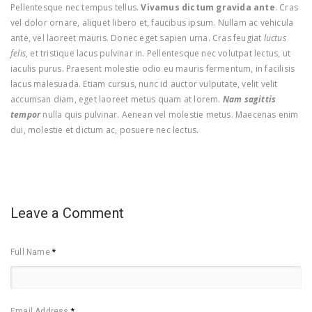
Pellentesque nec tempus tellus.
Vivamus dictum gravida ante
. Cras
vel dolor ornare, aliquet libero et, faucibus ipsum. Nullam ac vehicula
ante, vel laoreet mauris. Donec eget sapien urna. Cras feugiat
luctus
felis
, et tristique lacus pulvinar in. Pellentesque nec volutpat lectus, ut
iaculis purus. Praesent molestie odio eu mauris fermentum, in facilisis
lacus malesuada. Etiam cursus, nunc id auctor vulputate, velit velit
accumsan diam, eget laoreet metus quam at lorem.
Nam sagittis
tempor
nulla quis pulvinar. Aenean vel molestie metus. Maecenas enim
dui, molestie et dictum ac, posuere nec lectus.
Leave a Comment
Full Name
*
Email Address
*