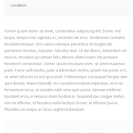
Location:
Yorem ipsum dolor sit amet, consectetur adipiscing elit. Donec nisl
turpis, tempus nec egestas ac, molestie vel eros. Vestibulum convallis
tincidunt tempus. Orci varius natoque penatibus et magnis dis
parturient montes, nascetur ridiculus mus. Ut dui libero, bibendum vel
risus in, tincidunt accumsan felis. Mauris ullamcorper est posuere
hendrerit consectetur. Donec iaculis tincidunt enim, sit amet maximus
justo. Fusce sollicitudin, justo a bibendum mollis, ipsum nisi porta orci,
sit amet lobortis ex nisl quis enim. Pellentesque consequat feugiat sem
quis dictum. Mauris blandit, mi convallis tincidunt imperdiet, eros mi
fermentum lacus, at sodales nibh urna quis purus. Aenean eleifend
tincidunt eros, in tempus diam facilisis in. Suspendisse congue metus
non mi efficitur, id faucibus nulla facilisis. Donec et efficitur purus.
Phasellus et neque ac lacus sagittis bibendum.