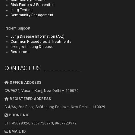
Risk Factors & Prevention
Lung Testing
Community Engagement
Patient Support
Lung Disease Information (A-Z)
Common Procedures & Treatments
Living with Lung Disease
Resources
CONTACT US
OFFICE ADDRESS
C9/9624, Vasant Kunj, New Delhi – 110070
REGISTERED ADDRESS
B-4/66, 2nd Floor, Safdarjung Enclave, New Delhi – 110029
PHONE NO
011 45629324, 9667720973, 9667720972
EMAIL ID