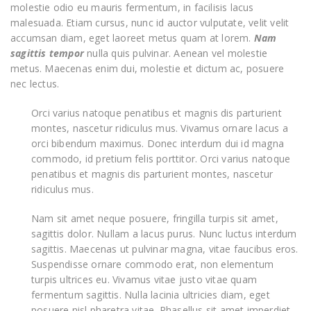
molestie odio eu mauris fermentum, in facilisis lacus
malesuada. Etiam cursus, nunc id auctor vulputate, velit velit
accumsan diam, eget laoreet metus quam at lorem.
Nam
sagittis tempor
nulla quis pulvinar. Aenean vel molestie
metus. Maecenas enim dui, molestie et dictum ac, posuere
nec lectus.
Orci varius natoque penatibus et magnis dis parturient
montes, nascetur ridiculus mus. Vivamus ornare lacus a
orci bibendum maximus. Donec interdum dui id magna
commodo, id pretium felis porttitor. Orci varius natoque
penatibus et magnis dis parturient montes, nascetur
ridiculus mus.
Nam sit amet neque posuere, fringilla turpis sit amet,
sagittis dolor. Nullam a lacus purus. Nunc luctus interdum
sagittis. Maecenas ut pulvinar magna, vitae faucibus eros.
Suspendisse ornare commodo erat, non elementum
turpis ultrices eu. Vivamus vitae justo vitae quam
fermentum sagittis. Nulla lacinia ultricies diam, eget
posuere nisl pharetra vitae. Phasellus sit amet imperdiet