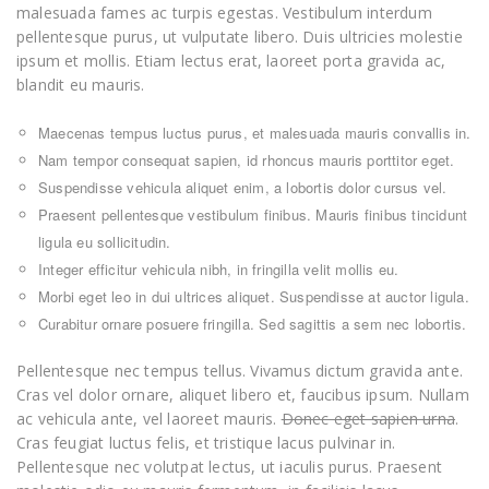
malesuada fames ac turpis egestas. Vestibulum interdum
pellentesque purus, ut vulputate libero. Duis ultricies molestie
ipsum et mollis. Etiam lectus erat, laoreet porta gravida ac,
blandit eu mauris.
Maecenas tempus luctus purus, et malesuada mauris convallis in.
Nam tempor consequat sapien, id rhoncus mauris porttitor eget.
Suspendisse vehicula aliquet enim, a lobortis dolor cursus vel.
Praesent pellentesque vestibulum finibus. Mauris finibus tincidunt
ligula eu sollicitudin.
Integer efficitur vehicula nibh, in fringilla velit mollis eu.
Morbi eget leo in dui ultrices aliquet. Suspendisse at auctor ligula.
Curabitur ornare posuere fringilla. Sed sagittis a sem nec lobortis.
Pellentesque nec tempus tellus. Vivamus dictum gravida ante.
Cras vel dolor ornare, aliquet libero et, faucibus ipsum. Nullam
ac vehicula ante, vel laoreet mauris.
Donec eget sapien urna
.
Cras feugiat luctus felis, et tristique lacus pulvinar in.
Pellentesque nec volutpat lectus, ut iaculis purus. Praesent