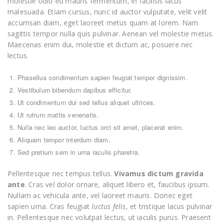
molestie odio eu mauris fermentum, in facilisis lacus
malesuada. Etiam cursus, nunc id auctor vulputate, velit velit
accumsan diam, eget laoreet metus quam at lorem. Nam
sagittis tempor nulla quis pulvinar. Aenean vel molestie metus.
Maecenas enim dui, molestie et dictum ac, posuere nec
lectus.
Phasellus condimentum sapien feugiat tempor dignissim.
Vestibulum bibendum dapibus efficitur.
Ut condimentum dui sed tellus aliquet ultrices.
Ut rutrum mattis venenatis.
Nulla nec leo auctor, luctus orci sit amet, placerat enim.
Aliquam tempor interdum diam.
Sed pretium sem in urna iaculis pharetra.
Pellentesque nec tempus tellus.
Vivamus dictum gravida
ante
. Cras vel dolor ornare, aliquet libero et, faucibus ipsum.
Nullam ac vehicula ante, vel laoreet mauris. Donec eget
sapien urna. Cras feugiat
luctus felis
, et tristique lacus pulvinar
in. Pellentesque nec volutpat lectus, ut iaculis purus. Praesent