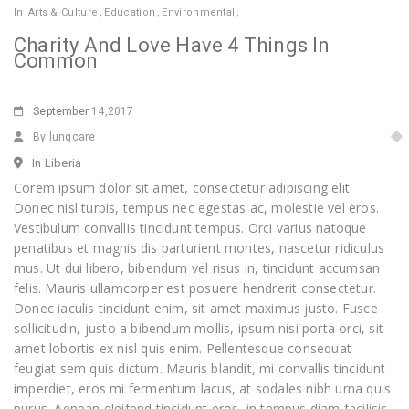
In
Arts & Culture
,
Education
,
Environmental
,
Charity And Love Have 4 Things In
Common
September
14,2017
By lungcare
In Liberia
Corem ipsum dolor sit amet, consectetur adipiscing elit.
Donec nisl turpis, tempus nec egestas ac, molestie vel eros.
Vestibulum convallis tincidunt tempus. Orci varius natoque
penatibus et magnis dis parturient montes, nascetur ridiculus
mus. Ut dui libero, bibendum vel risus in, tincidunt accumsan
felis. Mauris ullamcorper est posuere hendrerit consectetur.
Donec iaculis tincidunt enim, sit amet maximus justo. Fusce
sollicitudin, justo a bibendum mollis, ipsum nisi porta orci, sit
amet lobortis ex nisl quis enim. Pellentesque consequat
feugiat sem quis dictum. Mauris blandit, mi convallis tincidunt
imperdiet, eros mi fermentum lacus, at sodales nibh urna quis
purus. Aenean eleifend tincidunt eros, in tempus diam facilisis