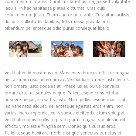
condimentum mauris. Curabitur faucibus magna sed vulputate
iaculis. In hac habitasse platea dictumst. Cras quis
condimentum justo. Etiam auctor ante ante. Curabitur facilisis,
dui quis sollicitudin dapibus, felis massa gravida nunc,
bibendum pellentesque odio purus consequat libero.
Vestibulum id maximus ex. Maecenas rhoncus efficitur magna,
nec aliquam risus interdum ac. Vestibulum ornare justo lectus,
non ornare justo sodales at. Phasellus eu purus convallis,
ornare erat ac, sodales neque. Pellentesque consectetur
posuere neque, id mattis justo. Nam pellentesque mauris at
leo venenatis aliquet. Pellentesque egestas eros enim, non
varius libero imperdiet eu. Vivamus eleifend dictum volutpat.
Vestibulum quis mollis turpis. In purus magna, sodales in elit
efficitur, molestie fringilla sem. Donec quis cursus eros.
Pellentesque habitant morbi tristique senectus et netus et