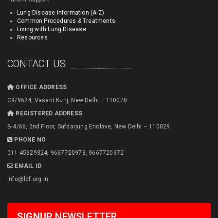
Lung Disease Information (A-Z)
Common Procedures & Treatments
Living with Lung Disease
Resources
CONTACT US
OFFICE ADDRESS
C9/9624, Vasant Kunj, New Delhi – 110070
REGISTERED ADDRESS
B-4/66, 2nd Floor, Safdarjung Enclave, New Delhi – 110029
PHONE NO
011 45629324, 9667720973, 9667720972
EMAIL ID
info@lcf.org.in
SIGNUP
NEWSLETTER