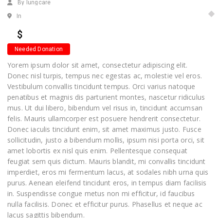
By lungcare
In
$
Needed Donation
Yorem ipsum dolor sit amet, consectetur adipiscing elit.
Donec nisl turpis, tempus nec egestas ac, molestie vel eros.
Vestibulum convallis tincidunt tempus. Orci varius natoque
penatibus et magnis dis parturient montes, nascetur ridiculus
mus. Ut dui libero, bibendum vel risus in, tincidunt accumsan
felis. Mauris ullamcorper est posuere hendrerit consectetur.
Donec iaculis tincidunt enim, sit amet maximus justo. Fusce
sollicitudin, justo a bibendum mollis, ipsum nisi porta orci, sit
amet lobortis ex nisl quis enim. Pellentesque consequat
feugiat sem quis dictum. Mauris blandit, mi convallis tincidunt
imperdiet, eros mi fermentum lacus, at sodales nibh urna quis
purus. Aenean eleifend tincidunt eros, in tempus diam facilisis
in. Suspendisse congue metus non mi efficitur, id faucibus
nulla facilisis. Donec et efficitur purus. Phasellus et neque ac
lacus sagittis bibendum.