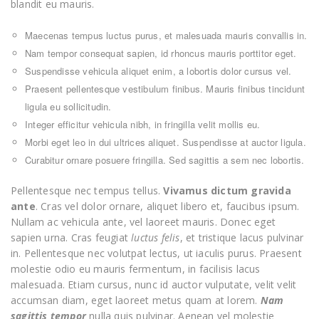
blandit eu mauris.
Maecenas tempus luctus purus, et malesuada mauris convallis in.
Nam tempor consequat sapien, id rhoncus mauris porttitor eget.
Suspendisse vehicula aliquet enim, a lobortis dolor cursus vel.
Praesent pellentesque vestibulum finibus. Mauris finibus tincidunt
ligula eu sollicitudin.
Integer efficitur vehicula nibh, in fringilla velit mollis eu.
Morbi eget leo in dui ultrices aliquet. Suspendisse at auctor ligula.
Curabitur ornare posuere fringilla. Sed sagittis a sem nec lobortis.
Pellentesque nec tempus tellus.
Vivamus dictum gravida
ante
. Cras vel dolor ornare, aliquet libero et, faucibus ipsum.
Nullam ac vehicula ante, vel laoreet mauris. Donec eget
sapien urna. Cras feugiat
luctus felis
, et tristique lacus pulvinar
in. Pellentesque nec volutpat lectus, ut iaculis purus. Praesent
molestie odio eu mauris fermentum, in facilisis lacus
malesuada. Etiam cursus, nunc id auctor vulputate, velit velit
accumsan diam, eget laoreet metus quam at lorem.
Nam
sagittis tempor
nulla quis pulvinar. Aenean vel molestie